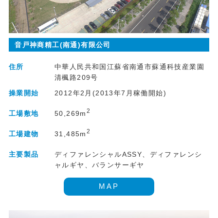
音戸神商精工(南通)有限公司
住所
中華人民共和国江蘇省南通市蘇通科技産業園
清楓路209号
操業開始
2012年2月(2013年7月稼働開始)
2
50,269m
工場敷地
2
31,485m
工場建物
主要製品
ディファレンシャルASSY、ディファレンシ
ャルギヤ、バランサーギヤ
MAP