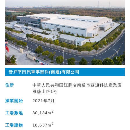
音戸平田汽車零部件(南通)有限公司
住所
中華人民共和国江蘇省南通市蘇通科技産業園
雁荡山路1号
操業開始
2021年7月
2
30,184m
工場敷地
2
18,637m
工場建物